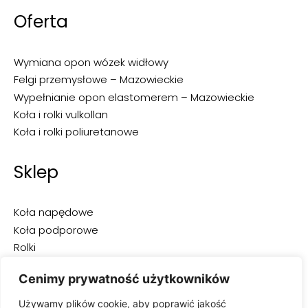
Oferta
Wymiana opon wózek widłowy
Felgi przemysłowe – Mazowieckie
Wypełnianie opon elastomerem – Mazowieckie
Koła i rolki vulkollan
Koła i rolki poliuretanowe
Sklep
Koła napędowe
Koła podporowe
Rolki
Opony do wózków widłowych
Cenimy prywatność użytkowników
Opony przemysłowe
Opony pełne
Używamy plików cookie, aby poprawić jakość