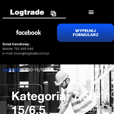
WYPEŁNIJ
FORMULARZ
Dział handlowy:
Mobile:
792 446 646
e-mail:
biuro@logtrade.com.pl
Logtrade
»
7.50-15/6.5
Kategoria: 7.50-
15/6.5