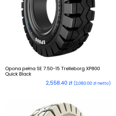
Opona pełna SE 7.50-15 Trelleborg XP800
Quick Black
2,558.40
zł
(
2,080.00
zł
netto)