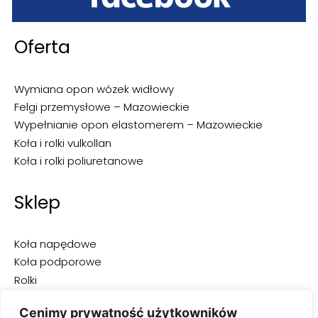
Oferta
Wymiana opon wózek widłowy
Felgi przemysłowe – Mazowieckie
Wypełnianie opon elastomerem – Mazowieckie
Koła i rolki vulkollan
Koła i rolki poliuretanowe
Sklep
Koła napędowe
Koła podporowe
Rolki
Opony do wózków widłowych
Cenimy prywatność użytkowników
Opony przemysłowe