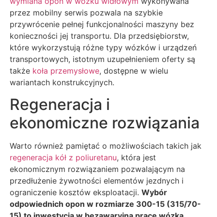
wymiana opon w wózku widłowym
wykonywana
przez mobilny serwis pozwala na szybkie
przywrócenie pełnej funkcjonalności maszyny bez
konieczności jej transportu. Dla przedsiębiorstw,
które wykorzystują różne typy wózków i urządzeń
transportowych, istotnym uzupełnieniem oferty są
także
koła przemysłowe
, dostępne w wielu
wariantach konstrukcyjnych.
Regeneracja i
ekonomiczne rozwiązania
Warto również pamiętać o możliwościach takich jak
regeneracja kół z poliuretanu
, która jest
ekonomicznym rozwiązaniem pozwalającym na
przedłużenie żywotności elementów jezdnych i
ograniczenie kosztów eksploatacji.
Wybór
odpowiednich opon w rozmiarze 300-15 (315/70-
15) to inwestycja w bezawaryjną pracę wózka