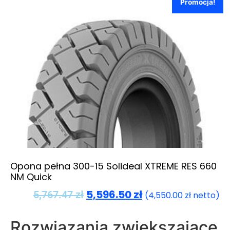
Promocja!
Opona pełna 300-15 Solideal XTREME RES 660
NM Quick
5,596.50
zł
5,767.47
zł
(
4,550.00
zł
netto)
Rozwiązania zwiększające