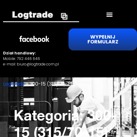
WYPEŁNIJ
FORMULARZ
Dział handlowy:
Mobile:
792 446 646
e-mail:
biuro@logtrade.com.pl
Logtrade
»
300-15 (315/70-15)
Kategoria: 300-
15 (315/70-15)