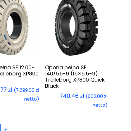
łna SE 12.00-
Opona pełna SE
relleborg XP800
140/55-9 (15×5.5-9)
Trelleborg XP800 Quick
Black
.77
zł
(
7,699.00
zł
740.46
zł
(
602.00
zł
netto)
netto)
→