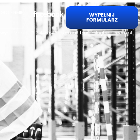
GI
O FIRMIE
WYPEŁNIJ
FORMULARZ
lowy:
Mobile:
792 446 646
e-mail:
biuro@logtrade.com.pl