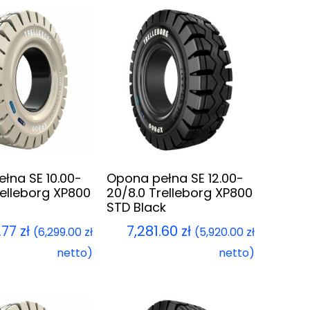
łna SE 10.00-
Opona pełna SE 12.00-
relleborg XP800
20/8.0 Trelleborg XP800
STD Black
.77
zł
7,281.60
zł
(
6,299.00
zł
(
5,920.00
zł
netto)
netto)