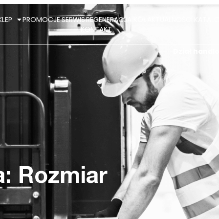
KLEP
PROMOCJE
SERWIS
REGENERACJA KÓŁ
AKTUALNOŚCI
KATALO
KONTAKT
Dział hand
a: Rozmiar