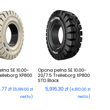
łna SE 10.00-
Opona pełna SE 10.00-
relleborg XP800
20/7.5 Trelleborg XP800
STD Black
4.77
zł
5,916.30
zł
(
6,199.00
zł
(
4,810.00
zł
netto)
netto)