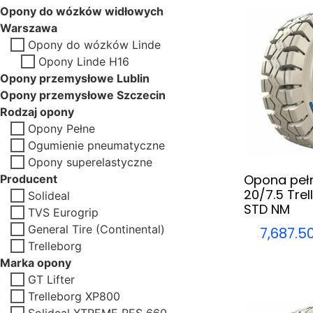
Opony do wózków widłowych
Warszawa
Opony do wózków Linde
Opony Linde H16
Opony przemysłowe Lublin
Opony przemysłowe Szczecin
Rodzaj opony
Opony Pełne
Ogumienie pneumatyczne
Opony superelastyczne
Opona pełn
Producent
20/7.5 Tre
Solideal
STD NM
TVS Eurogrip
General Tire (Continental)
7,687.5
Trelleborg
Marka opony
GT Lifter
Trelleborg XP800
Solideal XTREME RES 660