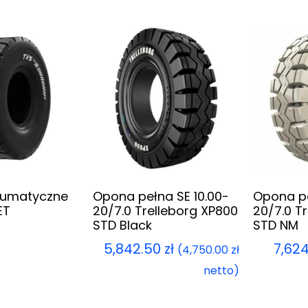
umatyczne
Opona pełna SE 10.00-
Opona pe
ET
20/7.0 Trelleborg XP800
20/7.0 T
STD Black
STD NM
5,842.50
zł
7,62
(
4,750.00
zł
netto)