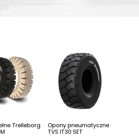
łne Trelleborg
Opony pneumatyczne
NM
TVS IT30 SET