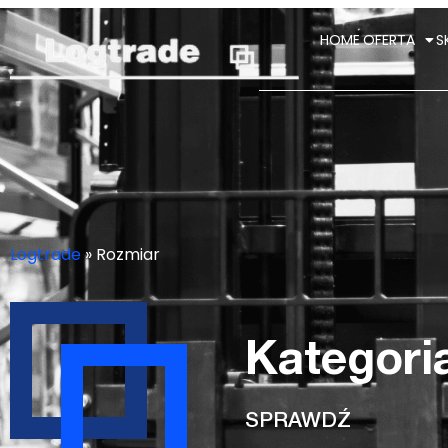
HOME
OFERTA
S
Logtrade
»
Rozmiar
Kategori
SPRAWDŹ