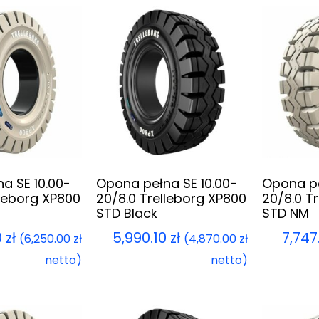
a SE 10.00-
Opona pełna SE 10.00-
Opona pe
lleborg XP800
20/8.0 Trelleborg XP800
20/8.0 T
STD Black
STD NM
0
zł
5,990.10
zł
7,747
(
6,250.00
zł
(
4,870.00
zł
netto)
netto)