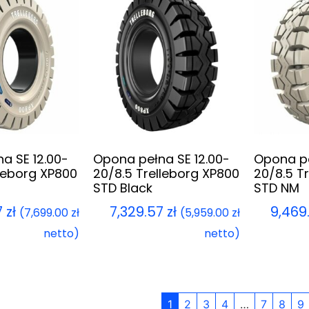
a SE 12.00-
Opona pełna SE 12.00-
Opona pe
lleborg XP800
20/8.5 Trelleborg XP800
20/8.5 T
STD Black
STD NM
7
zł
7,329.57
zł
9,469
(
7,699.00
zł
(
5,959.00
zł
netto)
netto)
1
2
3
4
…
7
8
9