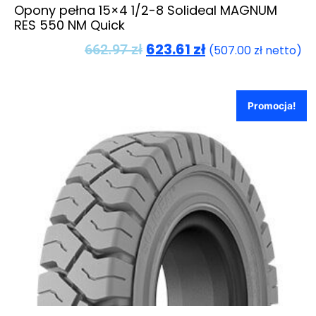
Opony pełna 15×4 1/2-8 Solideal MAGNUM
RES 550 NM Quick
623.61
zł
662.97
zł
(
507.00
zł
netto)
Promocja!