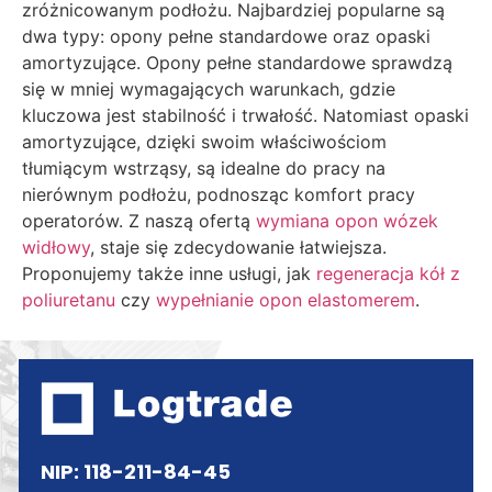
zróżnicowanym podłożu. Najbardziej popularne są
dwa typy: opony pełne standardowe oraz opaski
amortyzujące. Opony pełne standardowe sprawdzą
się w mniej wymagających warunkach, gdzie
kluczowa jest stabilność i trwałość. Natomiast opaski
amortyzujące, dzięki swoim właściwościom
tłumiącym wstrząsy, są idealne do pracy na
nierównym podłożu, podnosząc komfort pracy
operatorów. Z naszą ofertą
wymiana opon wózek
widłowy
, staje się zdecydowanie łatwiejsza.
Proponujemy także inne usługi, jak
regeneracja kół z
poliuretanu
czy
wypełnianie opon elastomerem
.
NIP: 118-211-84-45