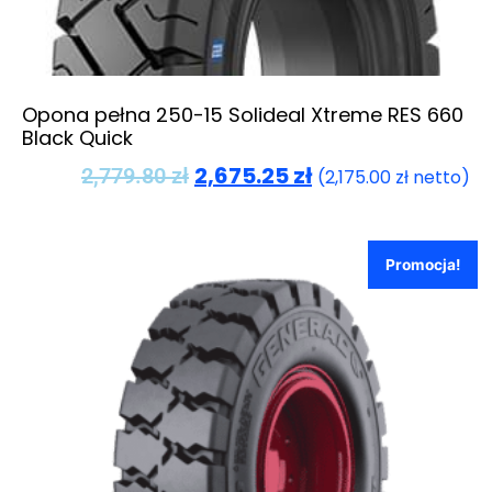
Opona pełna 250-15 Solideal Xtreme RES 660
Black Quick
2,675.25
zł
2,779.80
zł
(
2,175.00
zł
netto)
Promocja!