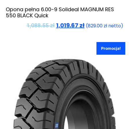
Opona pełna 6.00-9 Solideal MAGNUM RES
550 BLACK Quick
1,019.67
zł
1,088.55
zł
(
829.00
zł
netto)
Promocja!