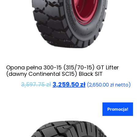
Opona pełna 300-15 (315/70-15) GT Lifter
(dawny Continental SC15) Black SIT
3,259.50
zł
3,597.75
zł
(
2,650.00
zł
netto)
Promocja!