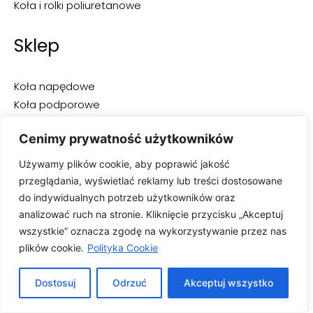
Koła i rolki poliuretanowe
Sklep
Koła napędowe
Koła podporowe
Rolki
Cenimy prywatność użytkowników
Opony do wózków widłowych
Opony przemysłowe
Używamy plików cookie, aby poprawić jakość
Opony pełne
przeglądania, wyświetlać reklamy lub treści dostosowane
Opony superelastyczne
do indywidualnych potrzeb użytkowników oraz
Opony pneumatyczne
analizować ruch na stronie. Kliknięcie przycisku „Akceptuj
Opony niebrudzące
wszystkie” oznacza zgodę na wykorzystywanie przez nas
plików cookie.
Polityka Cookie
Dostosuj
Odrzuć
Akceptuj wszystko