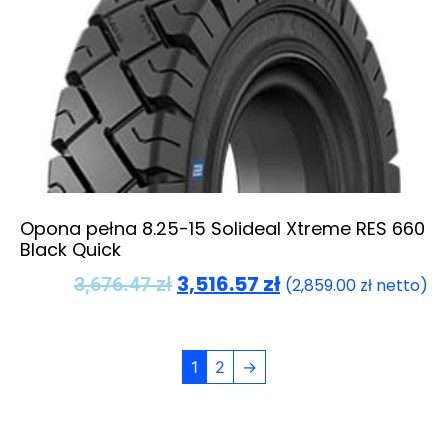
Opona pełna 8.25-15 Solideal Xtreme RES 660
Black Quick
3,516.57
zł
3,676.47
zł
(
2,859.00
zł
netto)
1
2
→