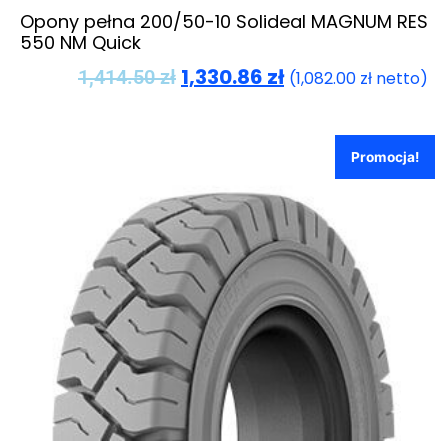
Opony pełna 200/50-10 Solideal MAGNUM RES
550 NM Quick
1,330.86
zł
1,414.50
zł
(
1,082.00
zł
netto)
Promocja!