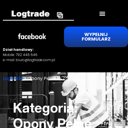
WYPEŁNIJ
FORMULARZ
Dział handlowy:
Mobile:
792 446 646
e-mail:
biuro@logtrade.com.pl
Logtrade
»
Opony Pełne
Kategoria:
Opony Pełne