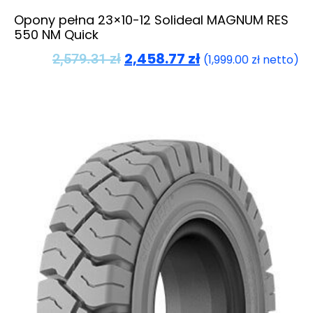
Opony pełna 23×10-12 Solideal MAGNUM RES
550 NM Quick
2,458.77
zł
2,579.31
zł
(
1,999.00
zł
netto)