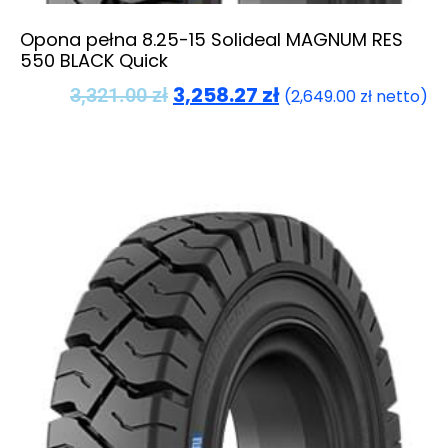
Opona pełna 8.25-15 Solideal MAGNUM RES
550 BLACK Quick
3,258.27
zł
3,321.00
zł
(
2,649.00
zł
netto)