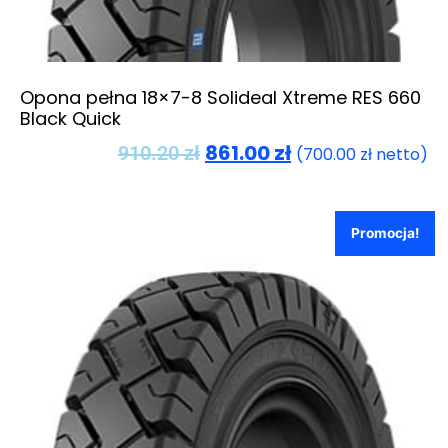
Opona pełna 18×7-8 Solideal Xtreme RES 660
Black Quick
861.00
zł
910.20
zł
(
700.00
zł
netto)
Promocja!