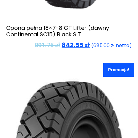
Opona pełna 18×7-8 GT Lifter (dawny
Continental SC15) Black SIT
842.55
zł
891.75
zł
(
685.00
zł
netto)
Promocja!