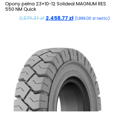
Opony pełna 23×10-12 Solideal MAGNUM RES
550 NM Quick
2,458.77
zł
2,579.31
zł
(
1,999.00
zł
netto)