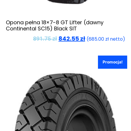
Opona pełna 18×7-8 GT Lifter (dawny
Continental SC15) Black SIT
842.55
zł
891.75
zł
(
685.00
zł
netto)
Promocja!