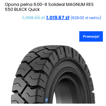
Opona pełna 6.00-9 Solideal MAGNUM RES
550 BLACK Quick
1,019.67
zł
1,088.55
zł
(
829.00
zł
netto)
Promocja!