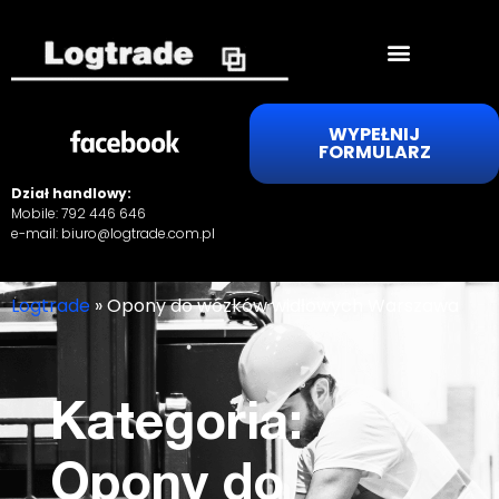
WYPEŁNIJ
FORMULARZ
Dział handlowy:
Mobile:
792 446 646
e-mail:
biuro@logtrade.com.pl
Logtrade
»
Opony do wózków widłowych Warszawa
Kategoria:
Opony do