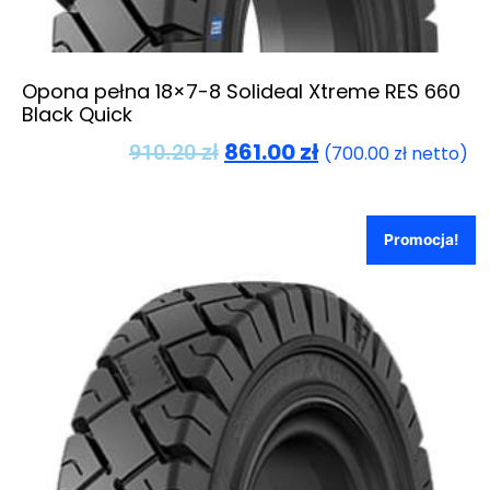
Opona pełna 18×7-8 Solideal Xtreme RES 660
Black Quick
861.00
zł
910.20
zł
(
700.00
zł
netto)
Promocja!