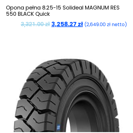
Opona pełna 8.25-15 Solideal MAGNUM RES
550 BLACK Quick
3,258.27
zł
3,321.00
zł
(
2,649.00
zł
netto)