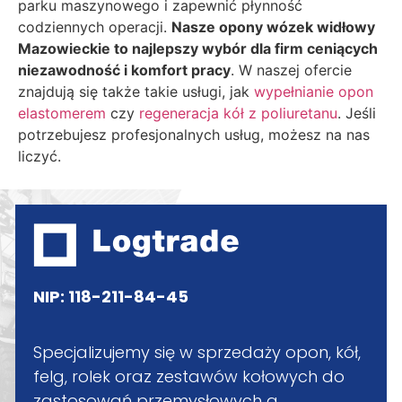
parku maszynowego i zapewnić płynność
codziennych operacji.
Nasze opony wózek widłowy
Mazowieckie to najlepszy wybór dla firm ceniących
niezawodność i komfort pracy
. W naszej ofercie
znajdują się także takie usługi, jak
wypełnianie opon
elastomerem
czy
regeneracja kół z poliuretanu
. Jeśli
potrzebujesz profesjonalnych usług, możesz na nas
liczyć.
NIP: 118-211-84-45
Specjalizujemy się w sprzedaży opon, kół,
felg, rolek oraz zestawów kołowych do
zastosowań przemysłowych a