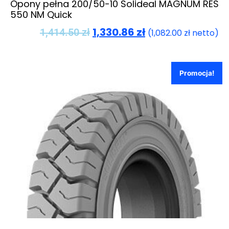
Opony pełna 200/50-10 Solideal MAGNUM RES
550 NM Quick
1,330.86
zł
1,414.50
zł
(
1,082.00
zł
netto)
Promocja!