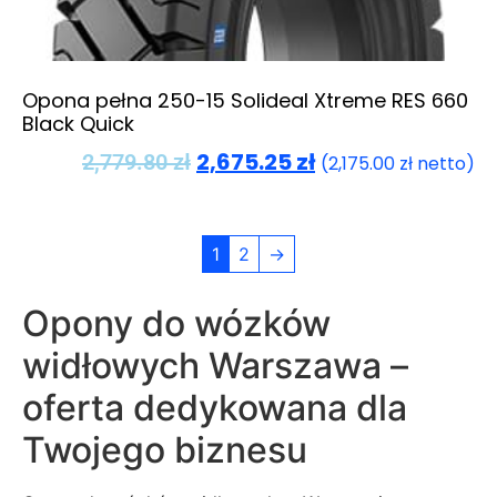
Opona pełna 250-15 Solideal Xtreme RES 660
Black Quick
2,675.25
zł
2,779.80
zł
(
2,175.00
zł
netto)
1
2
→
Opony do wózków
widłowych Warszawa –
oferta dedykowana dla
Twojego biznesu