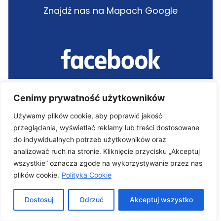
Znajdź nas na Mapach Google
Oferta
Cenimy prywatność użytkowników
Używamy plików cookie, aby poprawić jakość
Wymiana opon wózek widłowy
przeglądania, wyświetlać reklamy lub treści dostosowane
Felgi przemysłowe – Mazowieckie
do indywidualnych potrzeb użytkowników oraz
Wypełnianie opon elastomerem – Mazowieckie
analizować ruch na stronie. Kliknięcie przycisku „Akceptuj
Koła i rolki vulkollan
wszystkie” oznacza zgodę na wykorzystywanie przez nas
Koła i rolki poliuretanowe
plików cookie.
Polityka Cookie
Dostosuj
Odrzuć
Akceptuj wszystko
Sklep