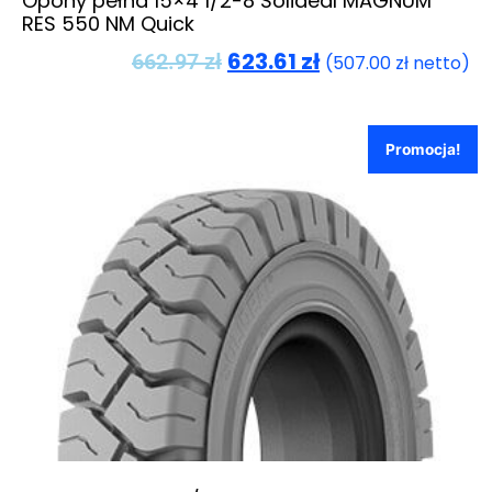
Opony pełna 15×4 1/2-8 Solideal MAGNUM
RES 550 NM Quick
623.61
zł
662.97
zł
(
507.00
zł
netto)
Promocja!