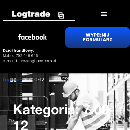
WYPEŁNIJ
FORMULARZ
Dział handlowy:
Mobile:
792 446 646
e-mail:
biuro@logtrade.com.pl
Logtrade
»
7.00-12
Kategoria: 7.00-
12