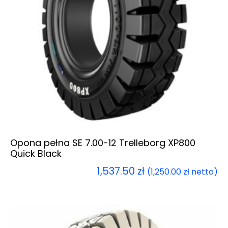
Opona pełna SE 7.00-12 Trelleborg XP800
Quick Black
1,537.50
zł
(
1,250.00
zł
netto)