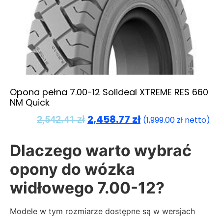
Opona pełna 7.00-12 Solideal XTREME RES 660
NM Quick
2,458.77
zł
2,542.41
zł
(
1,999.00
zł
netto)
Dlaczego warto wybrać
opony do wózka
widłowego 7.00-12?
Modele w tym rozmiarze dostępne są w wersjach