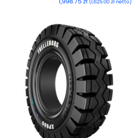
1,998.75
zł
(
1,625.00
zł
netto)