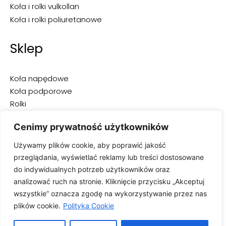
Koła i rolki vulkollan
Koła i rolki poliuretanowe
Sklep
Koła napędowe
Koła podporowe
Rolki
Opony do wózków widłowych
Cenimy prywatność użytkowników
Opony przemysłowe
Opony pełne
Używamy plików cookie, aby poprawić jakość
Opony superelastyczne
przeglądania, wyświetlać reklamy lub treści dostosowane
Opony pneumatyczne
do indywidualnych potrzeb użytkowników oraz
Opony niebrudzące
analizować ruch na stronie. Kliknięcie przycisku „Akceptuj
wszystkie” oznacza zgodę na wykorzystywanie przez nas
plików cookie.
Polityka Cookie