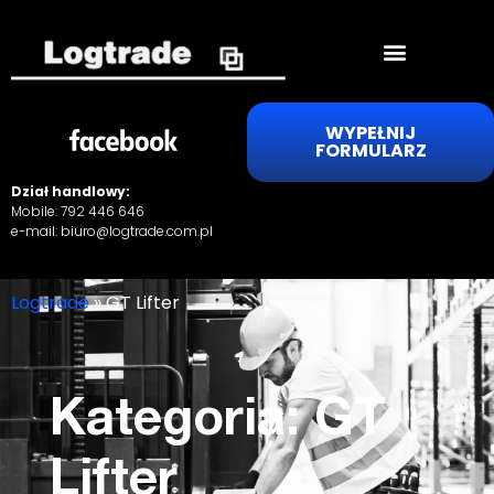
WYPEŁNIJ
FORMULARZ
Dział handlowy:
Mobile:
792 446 646
e-mail:
biuro@logtrade.com.pl
Logtrade
»
GT Lifter
Kategoria: GT
Lifter