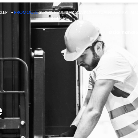
KLEP
PROMOCJE
SERWIS
REGENERACJA KÓŁ
AKTUALNOŚCI
KATALO
KONTAKT
Dział hand
e