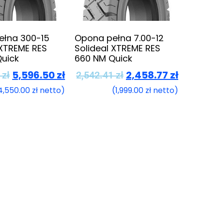
ełna 300-15
Opona pełna 7.00-12
 XTREME RES
Solideal XTREME RES
uick
660 NM Quick
5,596.50
zł
2,458.77
zł
7
zł
2,542.41
zł
4,550.00
zł
netto)
(
1,999.00
zł
netto)