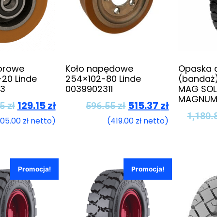
orowe
Koło napędowe
Opaska 
20 Linde
254×102-80 Linde
(bandaż)
3
0039902311
MAG SOL
MAGNUM
129.15
zł
515.37
zł
75
zł
596.55
zł
1,180.
105.00
zł
netto)
(
419.00
zł
netto)
Promocja!
Promocja!