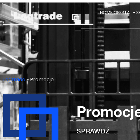
HOME
OFERTA
S
Logtrade
»
Promocje
Promocj
SPRAWDŹ