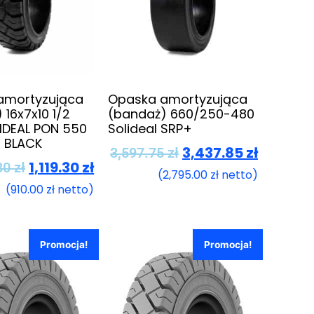
amortyzująca
Opaska amortyzująca
 16x7x10 1/2
(bandaż) 660/250-480
IDEAL PON 550
Solideal SRP+
 BLACK
3,437.85
zł
3,597.75
zł
1,119.30
zł
80
zł
(
2,795.00
zł
netto)
(
910.00
zł
netto)
Promocja!
Promocja!