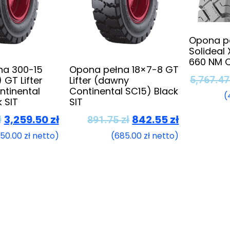
Opona p
Solideal
660 NM Q
na 300-15
Opona pełna 18×7-8 GT
5,767.4
 GT Lifter
Lifter (dawny
tinental
Continental SC15) Black
(
 SIT
SIT
3,259.50
zł
842.55
zł
ł
891.75
zł
650.00
zł
netto)
(
685.00
zł
netto)