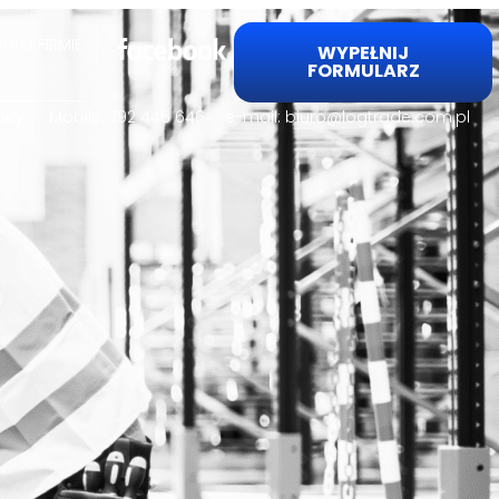
GI
O FIRMIE
WYPEŁNIJ
FORMULARZ
lowy:
Mobile:
792 446 646
e-mail:
biuro@logtrade.com.pl