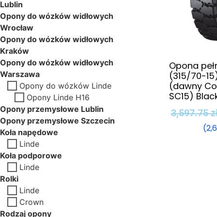
Lublin
Opony do wózków widłowych
Wrocław
Opony do wózków widłowych
Kraków
Opony do wózków widłowych
Opona peł
Warszawa
(315/70-15)
(dawny Con
Opony do wózków Linde
SC15) Black
Opony Linde H16
Opony przemysłowe Lublin
3,597.75
z
Opony przemysłowe Szczecin
(
2,
Koła napędowe
Linde
Koła podporowe
Linde
Rolki
Linde
Crown
Rodzaj opony