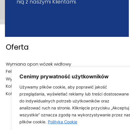
nią z naszymi Klientami.
Oferta
Wymiana opon wózek widłowy
Felgi przemysłowe – Mazowieckie
Cenimy prywatność użytkowników
Wypełnianie opon elastomerem – Mazowieckie
Koła i rolki vulkollan
Używamy plików cookie, aby poprawić jakość
Koła i rolki poliuretanowe
przeglądania, wyświetlać reklamy lub treści dostosowane
do indywidualnych potrzeb użytkowników oraz
analizować ruch na stronie. Kliknięcie przycisku „Akceptuj
wszystkie” oznacza zgodę na wykorzystywanie przez na
plików cookie.
Polityka Cookie