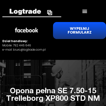
WYPEŁNIJ
FORMULARZ
Dział handlowy:
Mobile:
792 446 646
e-mail:
biuro@logtrade.com.pl
Opona pełna SE 7.50-15
Trelleborg XP800 STD NM