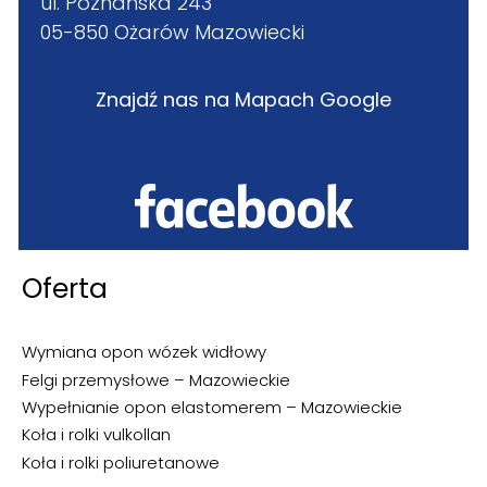
ul. Poznańska 243
05-850 Ożarów Mazowiecki
Znajdź nas na Mapach Google
Oferta
Wymiana opon wózek widłowy
Felgi przemysłowe – Mazowieckie
Wypełnianie opon elastomerem – Mazowieckie
Koła i rolki vulkollan
Koła i rolki poliuretanowe