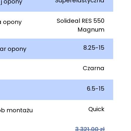
Superelastyczna
j opony
Solideal RES 550
a opony
Magnum
8.25-15
ar opony
Czarna
6.5-15
Quick
ób montażu
3,321.00
zł