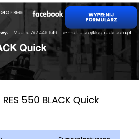
GI
O FIRMIE
WYPEŁNIJ
FORMULARZ
lowy:
Mobile:
792 446 646
e-mail:
biuro@logtrade.com.pl
ACK Quick
 RES 550 BLACK Quick