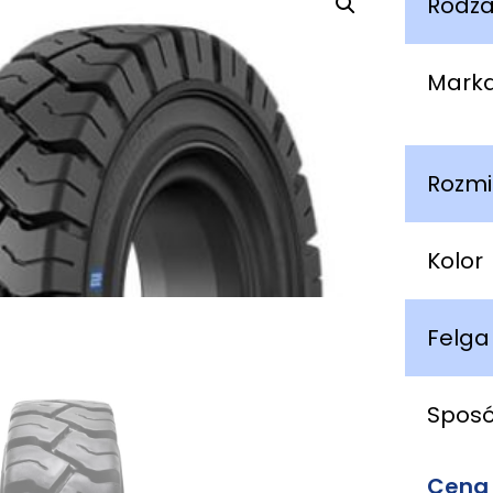
Rodza
Mark
Rozmi
Kolor
Felga
Spos
Cena