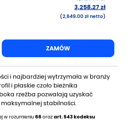
3,258.27
zł
(
2,649.00
zł
netto)
ZAMÓW
i i najbardziej wytrzymała w branży
il i płaskie czoło bieżnika
głęboka rzeźba pozwalają uzyskać
 maksymalnej stabilności.
ej w rozumieniu
66
oraz
art. 543 kodeksu