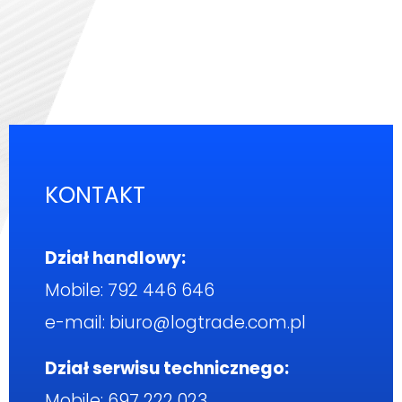
KONTAKT
Dział handlowy:
Mobile:
792 446 646
e-mail:
biuro@logtrade.com.pl
Dział serwisu technicznego:
Mobile:
697 222 023