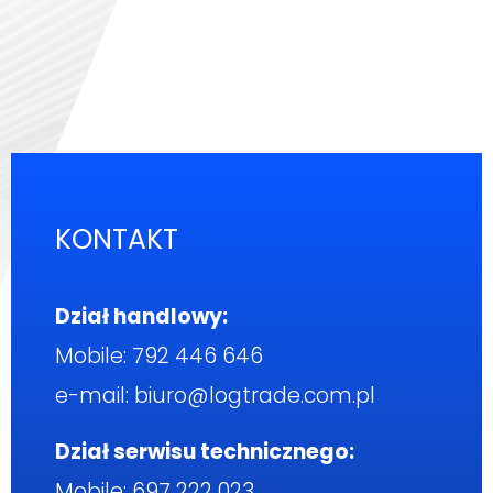
KONTAKT
Dział handlowy:
Mobile:
792 446 646
e-mail:
biuro@logtrade.com.pl
Dział serwisu technicznego:
Mobile:
697 222 023