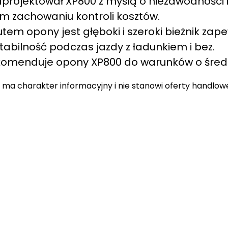
projektował XP800 z myślą o niezawodności i
m zachowaniu kontroli kosztów.
em opony jest głęboki i szeroki bieżnik zap
tabilność podczas jazdy z ładunkiem i bez.
komenduje opony XP800 do warunków o średni
 ma charakter informacyjny i nie stanowi oferty handlow