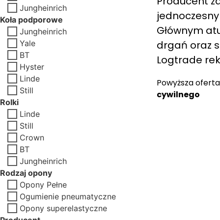
Producent za
Jungheinrich
jednoczesny
Koła podporowe
Głównym atut
Jungheinrich
Yale
drgań oraz s
BT
Logtrade re
Hyster
Linde
Powyższa oferta
Still
cywilnego
Rolki
Linde
Still
Crown
BT
Jungheinrich
Rodzaj opony
Opony Pełne
Ogumienie pneumatyczne
Opony superelastyczne
Producent