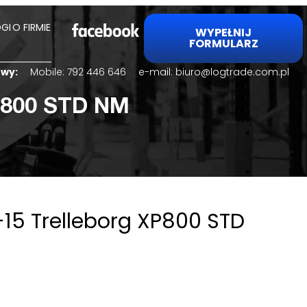
GI
O FIRMIE
WYPEŁNIJ
FORMULARZ
lowy:
Mobile:
792 446 646
e-mail:
biuro@logtrade.com.pl
XP800 STD NM
15 Trelleborg XP800 STD