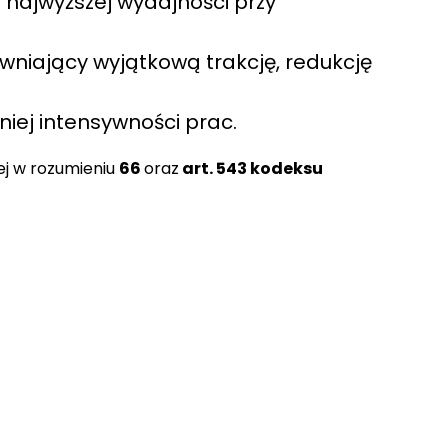
 najwyższej wydajności przy
ewniający wyjątkową trakcję, redukcję
ej intensywności prac.
ej w rozumieniu
66
oraz
art. 543 kodeksu