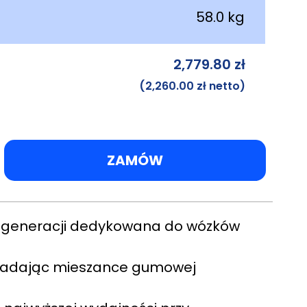
58.0 kg
a
2,779.80
zł
(
2,260.00
zł
netto)
ZAMÓW
ej generacji dedykowana do wózków
 nadając mieszance gumowej