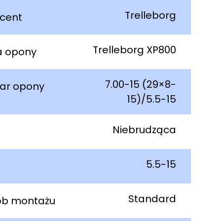
Trelleborg
cent
Trelleborg XP800
a opony
7.00-15 (29×8-
ar opony
15)/5.5-15
Niebrudząca
5.5-15
Standard
ób montażu