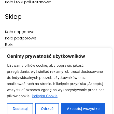
Koła i rolki poliuretanowe
Sklep
Koła napędowe
Koła podporowe
Rolki
Opony do wózków widłowych
Cenimy prywatność użytkowników
Opony przemysłowe
Opony pełne
Używamy plików cookie, aby poprawić jakość
Opony superelastyczne
przeglądania, wyświetlać reklamy lub treści dostosowane
Opony pneumatyczne
do indywidualnych potrzeb użytkowników oraz
Opony niebrudzące
analizować ruch na stronie. Kliknięcie przycisku „Akceptuj
wszystkie” oznacza zgodę na wykorzystywanie przez nas
plików cookie.
Polityka Cookie
Dostosuj
Odrzuć
Akceptuj wszystko