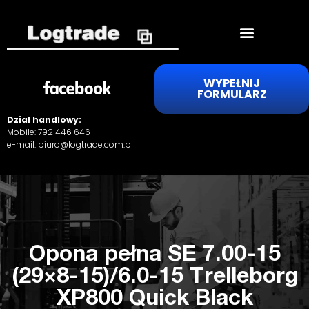
WYPEŁNIJ
FORMULARZ
Dział handlowy:
Mobile:
792 446 646
e-mail:
biuro@logtrade.com.pl
Opona pełna SE 7.00-15
(29×8-15)/6.0-15 Trelleborg
XP800 Quick Black