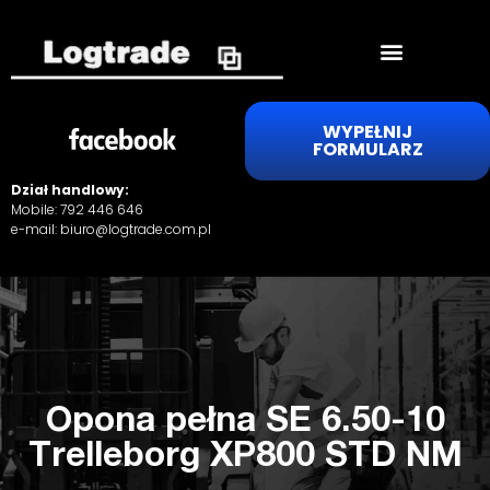
WYPEŁNIJ
FORMULARZ
Dział handlowy:
Mobile:
792 446 646
e-mail:
biuro@logtrade.com.pl
Opona pełna SE 6.50-10
Trelleborg XP800 STD NM