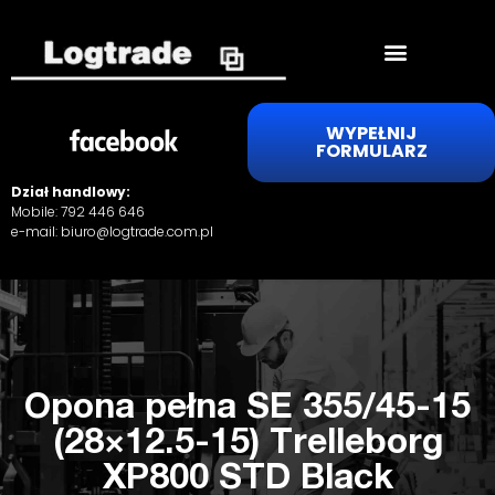
WYPEŁNIJ
FORMULARZ
Dział handlowy:
Mobile:
792 446 646
e-mail:
biuro@logtrade.com.pl
Opona pełna SE 355/45-15
(28×12.5-15) Trelleborg
XP800 STD Black