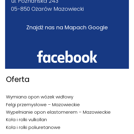
ul. Poznańska 243
05-850 Ożarów Mazowiecki
Znajdź nas na Mapach Google
Oferta
Wymiana opon wózek widłowy
Felgi przemysłowe – Mazowieckie
Wypełnianie opon elastomerem – Mazowieckie
Koła i rolki vulkollan
Koła i rolki poliuretanowe