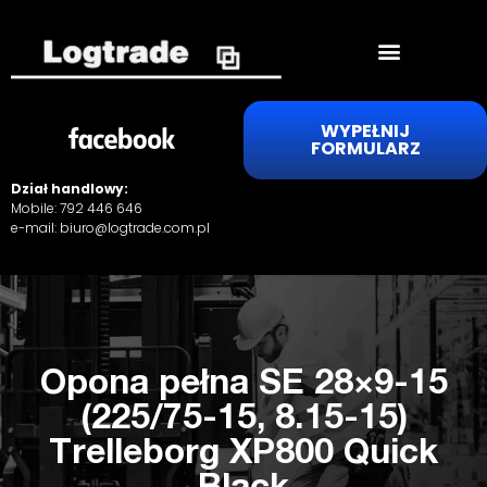
WYPEŁNIJ
FORMULARZ
Dział handlowy:
Mobile:
792 446 646
e-mail:
biuro@logtrade.com.pl
Opona pełna SE 28×9-15
(225/75-15, 8.15-15)
Trelleborg XP800 Quick