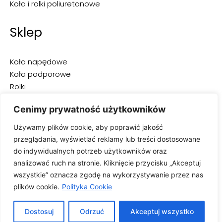
Koła i rolki poliuretanowe
Sklep
Koła napędowe
Koła podporowe
Rolki
Opony do wózków widłowych
Cenimy prywatność użytkowników
Opony przemysłowe
Opony pełne
Używamy plików cookie, aby poprawić jakość
Opony superelastyczne
przeglądania, wyświetlać reklamy lub treści dostosowane
Opony pneumatyczne
do indywidualnych potrzeb użytkowników oraz
Opony niebrudzące
analizować ruch na stronie. Kliknięcie przycisku „Akceptuj
wszystkie” oznacza zgodę na wykorzystywanie przez nas
plików cookie.
Polityka Cookie
Dostosuj
Odrzuć
Akceptuj wszystko