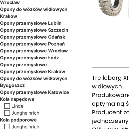
Wrocław
Opony do wózków widłowych
Kraków
Opony przemysłowe Lublin
Opony przemysłowe Szczecin
Opony przemysłowe Gdańsk
Opony przemysłowe Poznań
Opony przemysłowe Wrocław
Opony przemysłowe Łódź
Opony przemysłowe
Opony przemysłowe Kraków
Trelleborg 
Opony do wózków widłowych
Bydgoszcz
widłowych.
Opony przemysłowe Katowice
Produkowana
Koła napędowe
optymalną śc
Linde
Producent za
Jungheinrich
Koła podporowe
jednoczesny
Jungheinrich