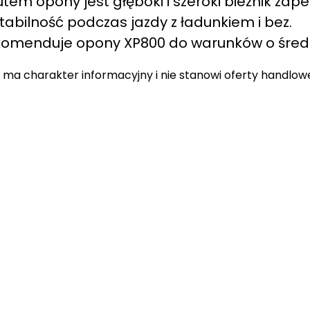
em opony jest głęboki i szeroki bieżnik zap
tabilność podczas jazdy z ładunkiem i bez.
komenduje opony XP800 do warunków o średni
 ma charakter informacyjny i nie stanowi oferty handlow