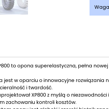
Wag
XP800 to opona superelastyczna, pełna now
 jest w oparciu o innowacyjne rozwiązania
ieralność i twardość.
projektował XP800 z myślą o niezawodności i
m zachowaniu kontroli kosztów.