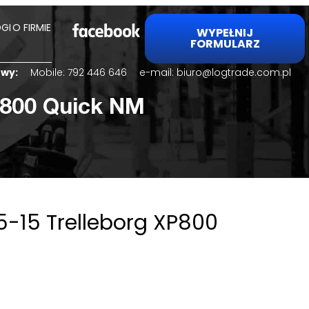
GI
O FIRMIE
WYPEŁNIJ
FORMULARZ
lowy:
Mobile:
792 446 646
e-mail:
biuro@logtrade.com.pl
P800 Quick NM
5-15 Trelleborg XP800