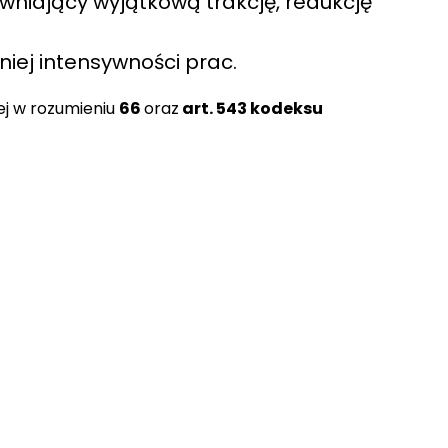
ewniający wyjątkową trakcję, redukcję
ej intensywności prac.
ej w rozumieniu
66
oraz
art. 543 kodeksu