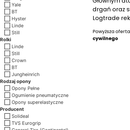
Głównym atut
Yale
drgań oraz s
BT
Logtrade re
Hyster
Linde
Powyższa oferta
Still
cywilnego
Rolki
Linde
Still
Crown
BT
Jungheinrich
Rodzaj opony
Opony Pełne
Ogumienie pneumatyczne
Opony superelastyczne
Producent
Solideal
TVS Eurogrip
General Tire (Continental)