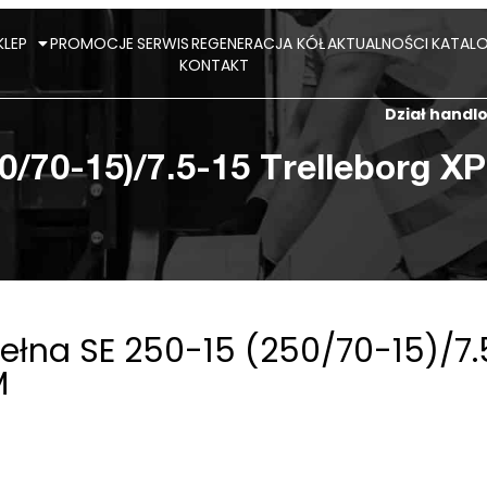
KLEP
PROMOCJE
SERWIS
REGENERACJA KÓŁ
AKTUALNOŚCI
KATALO
KONTAKT
Dział hand
0/70-15)/7.5-15 Trelleborg X
łna SE 250-15 (250/70-15)/7.
M