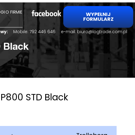
GI
O FIRMIE
WYPEŁNIJ
FORMULARZ
lowy:
Mobile:
792 446 646
e-mail:
biuro@logtrade.com.pl
 Black
XP800 STD Black