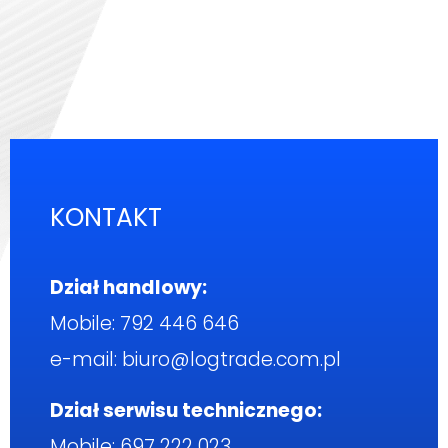
KONTAKT
Dział handlowy:
Mobile:
792 446 646
e-mail:
biuro@logtrade.com.pl
Dział serwisu technicznego:
Mobile:
697 222 023