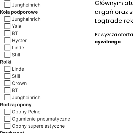
Głównym atut
Jungheinrich
drgań oraz s
Koła podporowe
Jungheinrich
Logtrade re
Yale
BT
Powyższa oferta
Hyster
cywilnego
Linde
Still
Rolki
Linde
Still
Crown
BT
Jungheinrich
Rodzaj opony
Opony Pełne
Ogumienie pneumatyczne
Opony superelastyczne
Producent