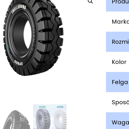
Produ
Mark
Rozmi
Kolor
Felga
Spos
Wag