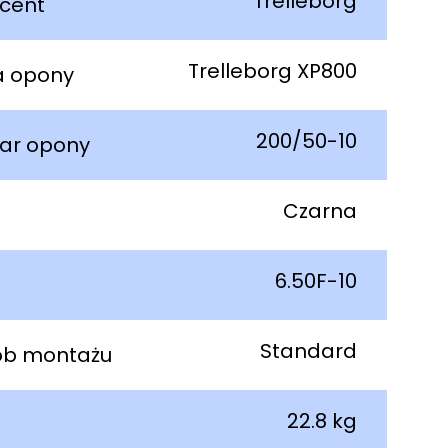
Trelleborg
cent
Trelleborg XP800
a opony
200/50-10
ar opony
Czarna
6.50F-10
Standard
ób montażu
22.8 kg
a