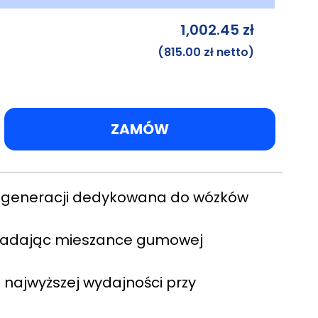
1,002.45
zł
(
815.00
zł
netto)
ZAMÓW
ej generacji dedykowana do wózków
 nadając mieszance gumowej
 najwyższej wydajności przy