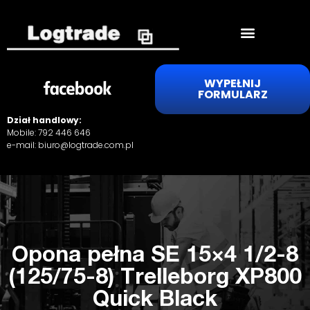
WYPEŁNIJ
FORMULARZ
Dział handlowy:
Mobile:
792 446 646
e-mail:
biuro@logtrade.com.pl
Opona pełna SE 15×4 1/2-8
(125/75-8) Trelleborg XP800
Quick Black