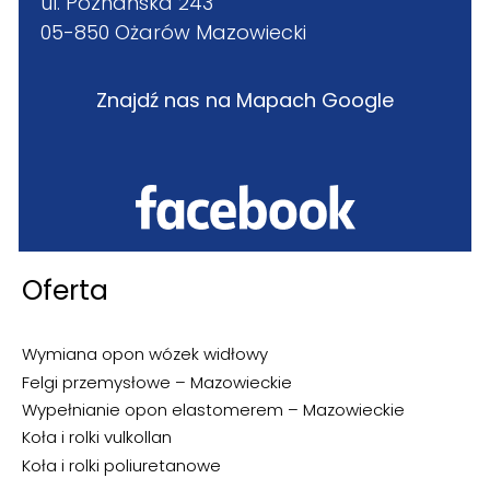
ul. Poznańska 243
05-850 Ożarów Mazowiecki
Znajdź nas na Mapach Google
Oferta
Wymiana opon wózek widłowy
Felgi przemysłowe – Mazowieckie
Wypełnianie opon elastomerem – Mazowieckie
Koła i rolki vulkollan
Koła i rolki poliuretanowe