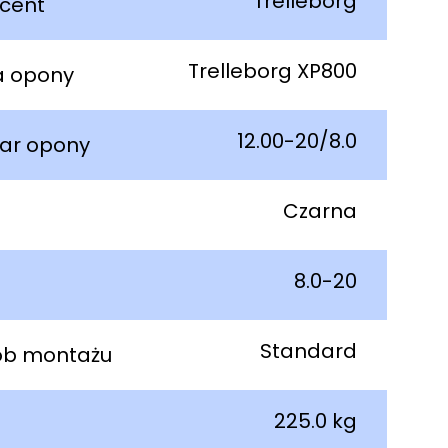
Trelleborg
cent
Trelleborg XP800
a opony
12.00-20/8.0
ar opony
Czarna
8.0-20
Standard
ób montażu
225.0 kg
a