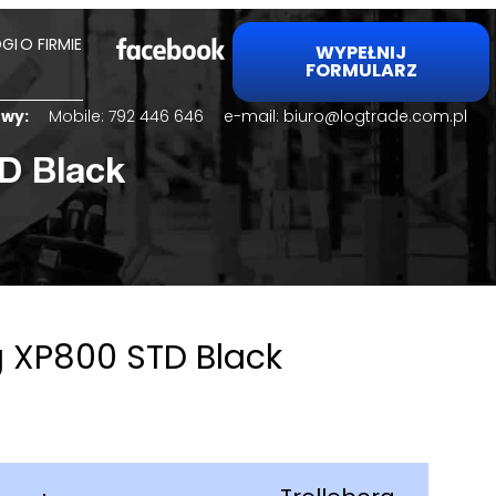
GI
O FIRMIE
WYPEŁNIJ
FORMULARZ
lowy:
Mobile:
792 446 646
e-mail:
biuro@logtrade.com.pl
D Black
g XP800 STD Black