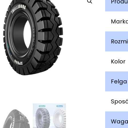
Produ
Mark
Rozmi
Kolor
Felga
Spos
Wag