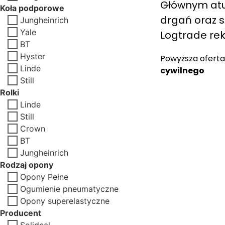
Głównym atut
Koła podporowe
drgań oraz s
Jungheinrich
Yale
Logtrade re
BT
Hyster
Powyższa oferta
Linde
cywilnego
Still
Rolki
Linde
Still
Crown
BT
Jungheinrich
Rodzaj opony
Opony Pełne
Ogumienie pneumatyczne
Opony superelastyczne
Producent
Solideal