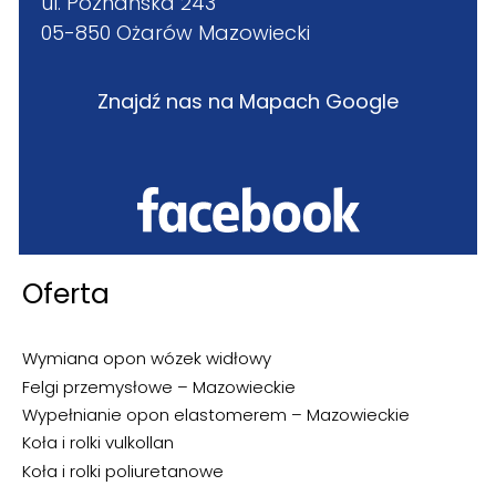
ul. Poznańska 243
05-850 Ożarów Mazowiecki
Znajdź nas na Mapach Google
Oferta
Wymiana opon wózek widłowy
Felgi przemysłowe – Mazowieckie
Wypełnianie opon elastomerem – Mazowieckie
Koła i rolki vulkollan
Koła i rolki poliuretanowe