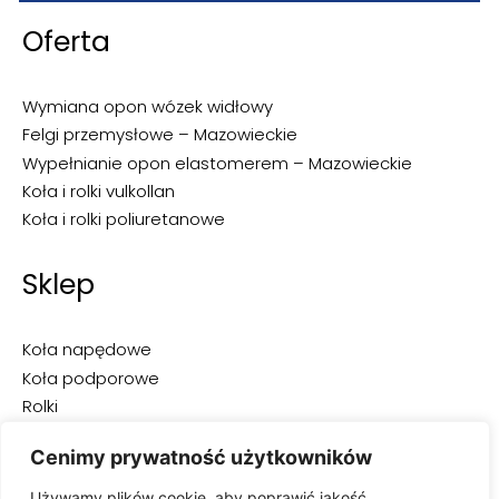
Oferta
Wymiana opon wózek widłowy
Felgi przemysłowe – Mazowieckie
Wypełnianie opon elastomerem – Mazowieckie
Koła i rolki vulkollan
Koła i rolki poliuretanowe
Sklep
Koła napędowe
Koła podporowe
Rolki
Opony do wózków widłowych
Cenimy prywatność użytkowników
Opony przemysłowe
Opony pełne
Używamy plików cookie, aby poprawić jakość