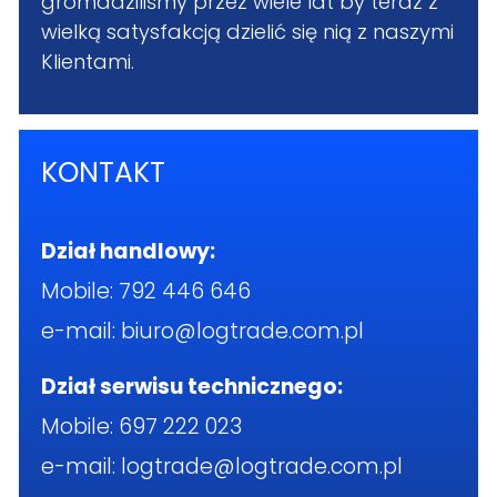
gromadziliśmy przez wiele lat by teraz z
wielką satysfakcją dzielić się nią z naszymi
Klientami.
KONTAKT
Dział handlowy:
Mobile:
792 446 646
e-mail:
biuro@logtrade.com.pl
Dział serwisu technicznego:
Mobile:
697 222 023
e-mail:
logtrade@logtrade.com.pl